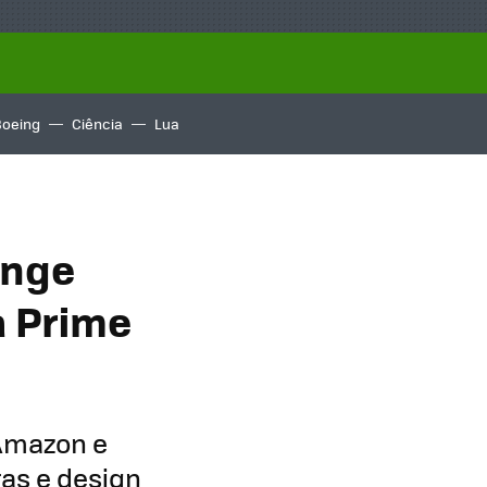
Boeing
Ciência
Lua
inge
a Prime
 Amazon e
ras e design