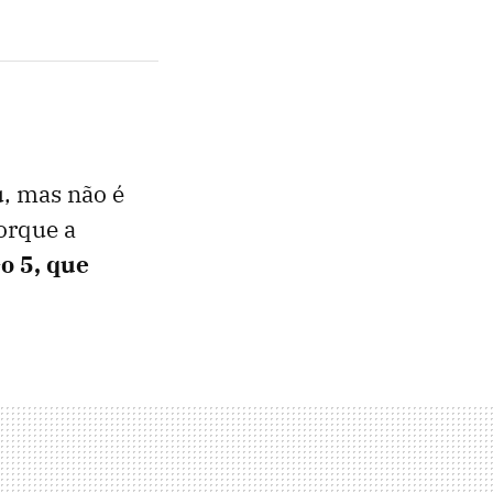
, mas não é
orque a
o 5, que