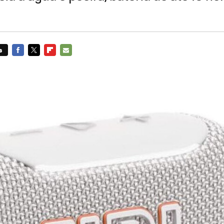
s
FACEBOOK
TWITTER
FLIPBOARD
E-
MAIL