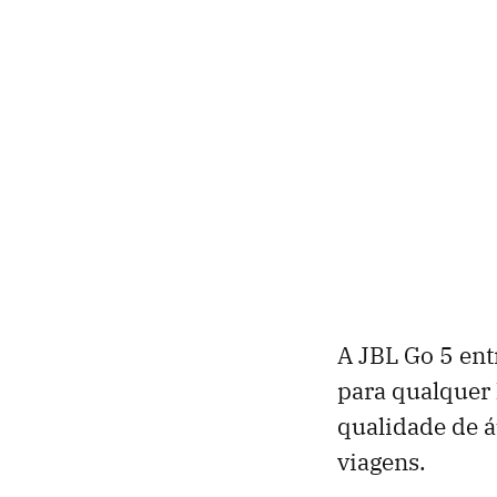
A JBL Go 5 ent
para qualquer 
qualidade de á
viagens.