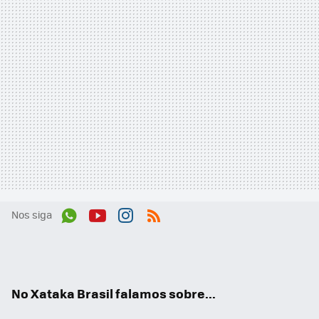
Nos siga
Wh
You
Inst
RSS
ats
tub
agr
App
e
am
No Xataka Brasil falamos sobre...