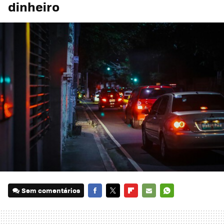
dinheiro
Sem comentários
FACEBOOK
TWITTER
FLIPBOARD
E-
WHATSAPP
MAIL