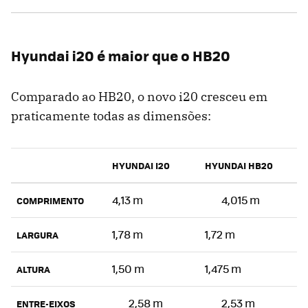
Hyundai i20 é maior que o HB20
Comparado ao HB20, o novo i20 cresceu em
praticamente todas as dimensões:
HYUNDAI I20
HYUNDAI HB20
4,13 m
4,015 m
COMPRIMENTO
1,78 m
1,72 m
LARGURA
1,50 m
1,475 m
ALTURA
2,58 m
2,53 m
ENTRE-EIXOS