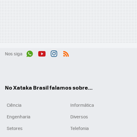
Nos siga
Wh
You
Inst
RSS
ats
tub
agr
App
e
am
No Xataka Brasil falamos sobre...
Ciência
Informática
Engenharia
Diversos
Setores
Telefonia