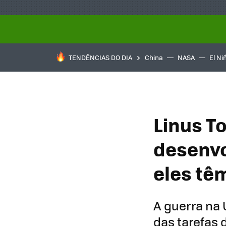
TENDÊNCIAS DO DIA
China
NASA
El Ni
Linus T
desenvo
eles tê
A guerra na 
das tarefas 