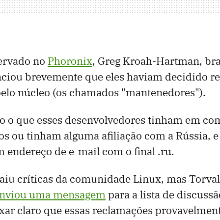
ervado no
Phoronix
, Greg Kroah-Hartman, bra
nciou brevemente que eles haviam decidido r
​pelo núcleo (os chamados "mantenedores").
aro o que esses desenvolvedores tinham em c
os ou tinham alguma afiliação com a Rússia, e
m endereço de e-mail com o final .ru.
aiu críticas da comunidade Linux, mas Torva
nviou uma mensagem
para a lista de discussã
xar claro que essas reclamações provavelmen