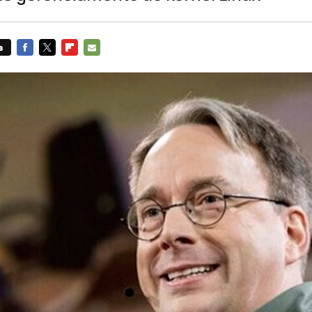
s
FACEBOOK
TWITTER
FLIPBOARD
E-
MAIL