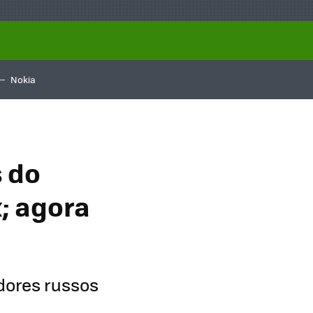
Nokia
s do
; agora
dores russos