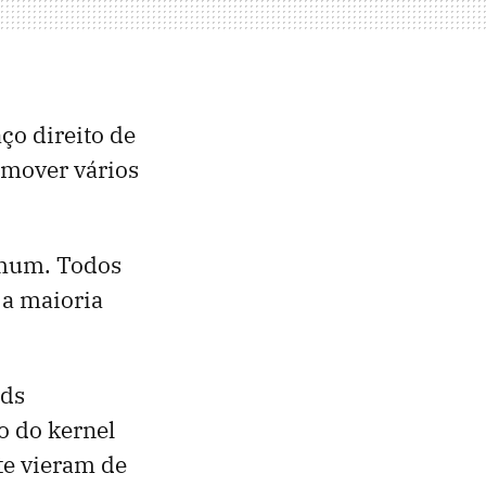
ço direito de
emover vários
omum. Todos
 a maioria
lds
o do kernel
te vieram de