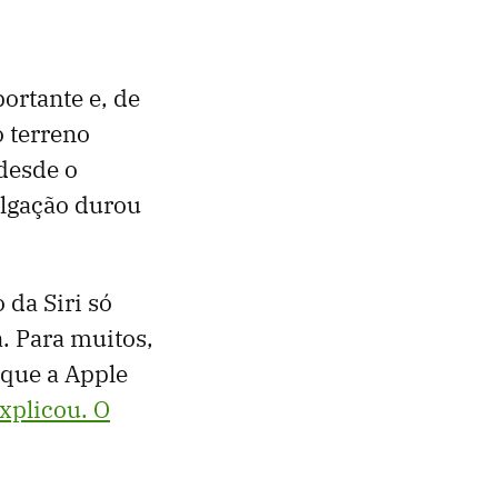
rtante e, de
 terreno
 desde o
lgação durou
da Siri só
. Para muitos,
 que a Apple
xplicou. O