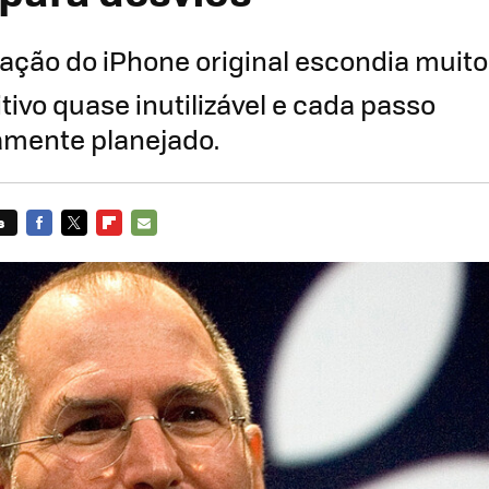
ação do iPhone original escondia muito
tivo quase inutilizável e cada passo
amente planejado.
s
FACEBOOK
TWITTER
FLIPBOARD
E-
MAIL