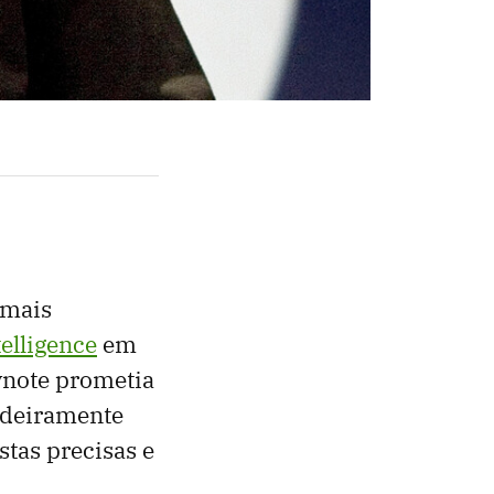
mais
elligence
em
eynote prometia
adeiramente
stas precisas e