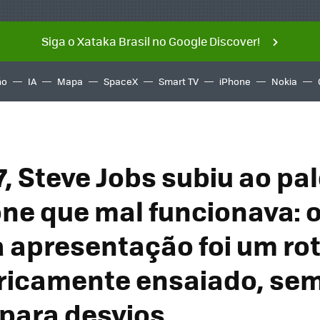
Siga o Xataka Brasil no Google Discover!
ño
IA
Mapa
SpaceX
Smart TV
iPhone
Nokia
, Steve Jobs subiu ao pa
ne que mal funcionava: 
a apresentação foi um rot
ricamente ensaiado, se
para desvios