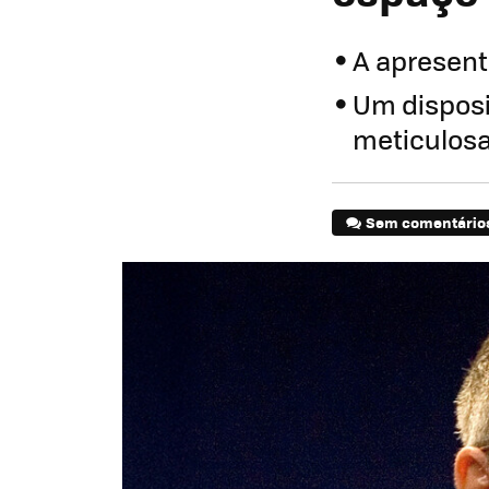
A apresent
Um disposi
meticulos
Sem comentário