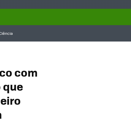
Ciência
lco com
o que
eiro
m