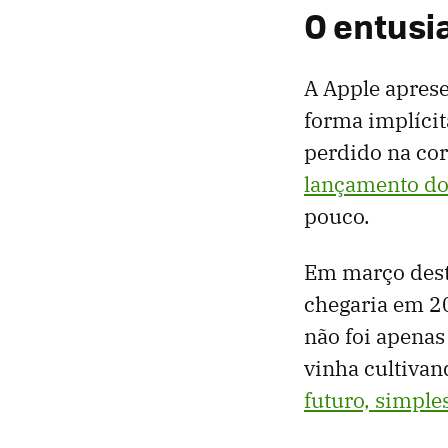
O entusi
A Apple apres
forma implícit
perdido na corr
lançamento d
pouco.
Em março deste
chegaria em 20
não foi apenas
vinha cultivan
futuro, simple