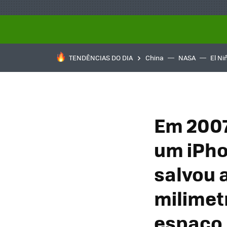
TENDÊNCIAS DO DIA
China
NASA
El Ni
Em 2007
um iPho
salvou 
milimet
espaço 