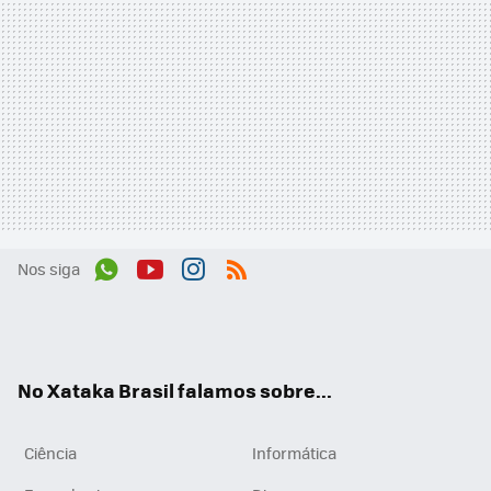
Nos siga
Wh
You
Inst
RSS
ats
tub
agr
App
e
am
No Xataka Brasil falamos sobre...
Ciência
Informática