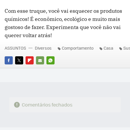
Com esse truque, você vai esquecer os produtos
químicos! É econômico, ecológico e muito mais
gostoso de fazer. Experimenta que você não vai
querer voltar atrás!
ASSUNTOS
Diversos
Comportamento
Casa
Sus
FACEBOOK
TWITTER
FLIPBOARD
E-
WHATSAPP
MAIL
Comentários fechados