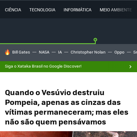
CIÊNCIA
TECNOLOGIA
INFORMÁTICA
MEIO AMBIENTE
TENDÊNCIAS DO DIA
Bill Gates
NASA
IA
Christopher Nolan
Oppo
S
Siga o Xataka Brasil no Google Discover!
Quando o Vesúvio destruiu
Pompeia, apenas as cinzas das
vítimas permaneceram; mas eles
não são quem pensávamos