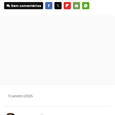
Sem comentários
FACEBOOK
TWITTER
FLIPBOARD
E-
WHATSAPP
MAIL
11 janeiro 2025