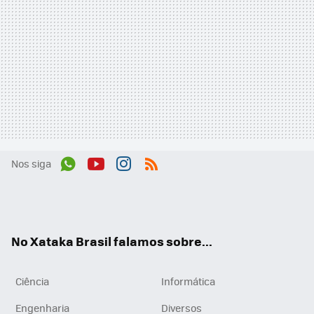
Nos siga
Wh
You
Inst
RSS
ats
tub
agr
App
e
am
No Xataka Brasil falamos sobre...
Ciência
Informática
Engenharia
Diversos