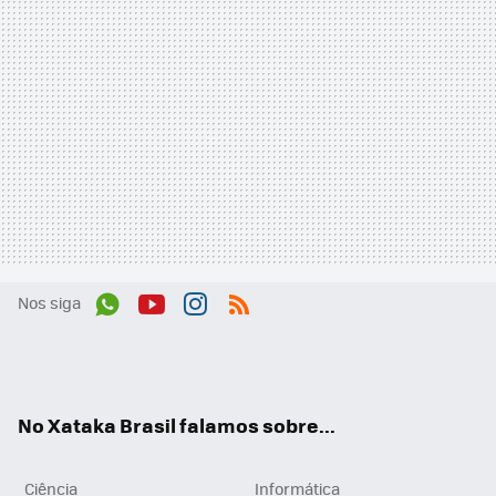
Nos siga
Wh
You
Inst
RSS
ats
tub
agr
App
e
am
No Xataka Brasil falamos sobre...
Ciência
Informática