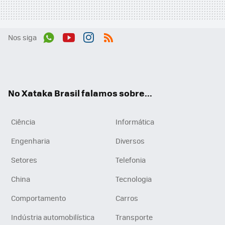
Nos siga
Wh
You
Inst
RSS
ats
tub
agr
App
e
am
No Xataka Brasil falamos sobre...
Ciência
Informática
Engenharia
Diversos
Setores
Telefonia
China
Tecnologia
Comportamento
Carros
Indústria automobilística
Transporte