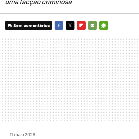
uma facção criminosa
Sem comentários
FACEBOOK
TWITTER
FLIPBOARD
E-
WHATSAPP
MAIL
11 maio 2026