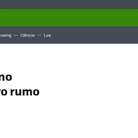
Boeing
Ciência
Lua
 no
vo rumo