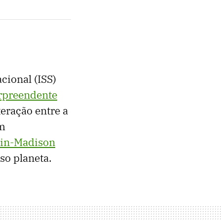
cional (ISS)
urpreendente
teração entre a
em
sin-Madison
so planeta.