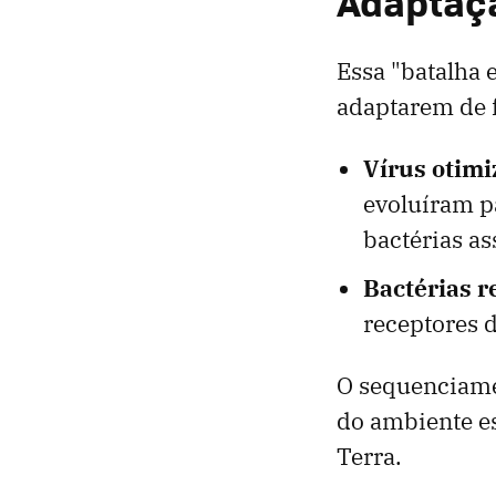
Adaptaçã
Essa "batalha 
adaptarem de 
Vírus otimi
evoluíram p
bactérias a
Bactérias r
receptores d
O sequenciame
do ambiente es
Terra.