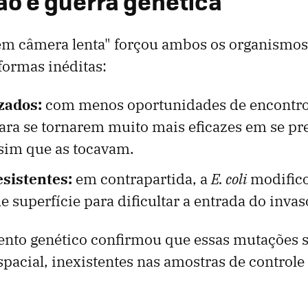
o e guerra genética
em câmera lenta" forçou ambos os organismos
formas inéditas:
zados:
com menos oportunidades de encontro,
ara se tornarem muito mais eficazes em se pr
ssim que as tocavam.
esistentes:
em contrapartida, a
E. coli
modifico
e superfície para dificultar a entrada do invas
nto genético confirmou que essas mutações s
pacial, inexistentes nas amostras de control