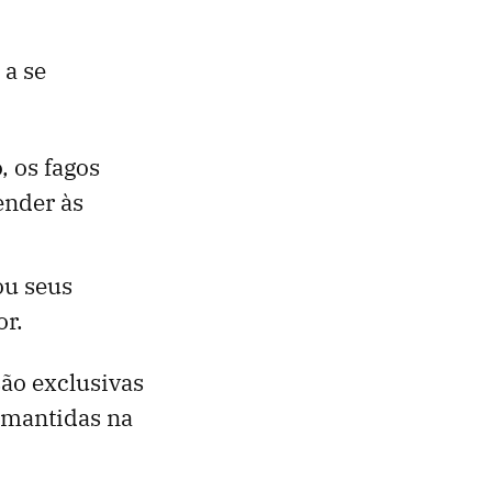
 a se
 os fagos
ender às
u seus
or.
ão exclusivas
e mantidas na