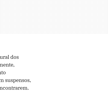
ural dos
emente,
nto
am suspensos,
encontrarem.