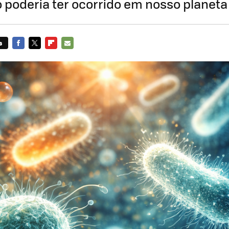
 poderia ter ocorrido em nosso planeta
s
FACEBOOK
TWITTER
FLIPBOARD
E-
MAIL