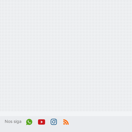
Nos siga
Wh
You
Inst
RSS