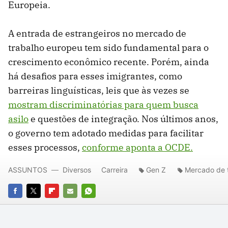
Europeia.
A entrada de estrangeiros no mercado de
trabalho europeu tem sido fundamental para o
crescimento econômico recente. Porém, ainda
há desafios para esses imigrantes, como
barreiras linguísticas, leis que às vezes se
mostram discriminatórias para quem busca
asilo
e questões de integração. Nos últimos anos,
o governo tem adotado medidas para facilitar
esses processos,
conforme aponta a OCDE.
ASSUNTOS
Diversos
Carreira
Gen Z
Mercado de 
FACEBOOK
TWITTER
FLIPBOARD
E-
WHATSAPP
MAIL