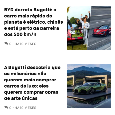
BYD derrota Bugatti: o
carro mais rápido do
planeta é elétrico, chinês
e está perto da barreira
dos 500 km/h
COMENTÁRIOS
0
HÁ 10 MESES
A Bugatti descobriu que
os milionários não
querem mais comprar
carros de luxo: eles
querem comprar obras
de arte únicas
COMENTÁRIOS
0
HÁ 10 MESES