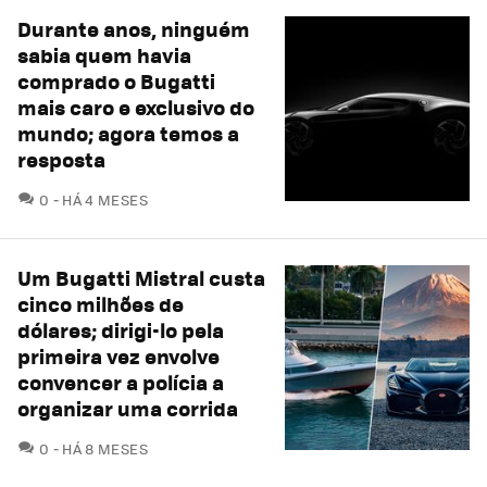
Durante anos, ninguém
sabia quem havia
comprado o Bugatti
mais caro e exclusivo do
mundo; agora temos a
resposta
COMENTÁRIOS
0
HÁ 4 MESES
Um Bugatti Mistral custa
cinco milhões de
dólares; dirigi-lo pela
primeira vez envolve
convencer a polícia a
organizar uma corrida
COMENTÁRIOS
0
HÁ 8 MESES