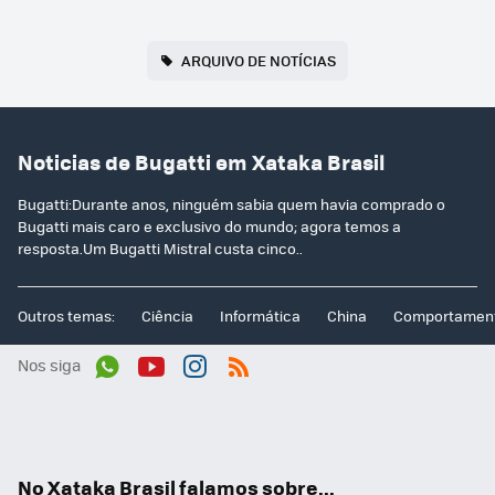
ARQUIVO DE NOTÍCIAS
Noticias de Bugatti em Xataka Brasil
Bugatti:Durante anos, ninguém sabia quem havia comprado o
Bugatti mais caro e exclusivo do mundo; agora temos a
resposta.Um Bugatti Mistral custa cinco..
Outros temas:
Ciência
Informática
China
Comportamen
Nos siga
Wh
You
Inst
RSS
ats
tub
agr
App
e
am
No Xataka Brasil falamos sobre...