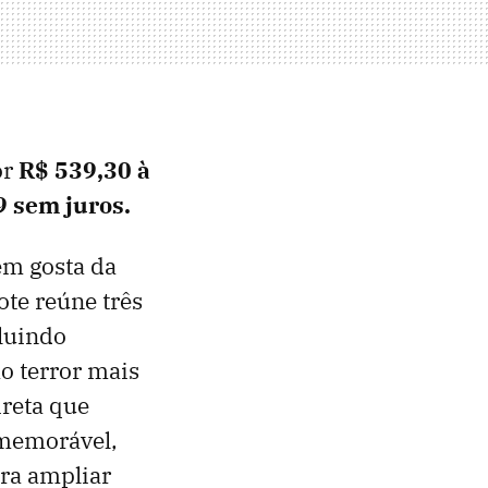
or
R$ 539,30 à
9 sem juros.
em gosta da
ote reúne três
cluindo
ao terror mais
ireta que
 memorável,
ara ampliar