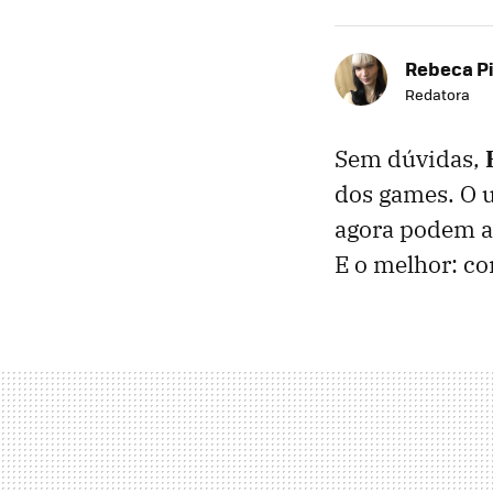
Rebeca P
Redatora
Sem dúvidas,
dos games. O 
agora podem ap
E o melhor: c