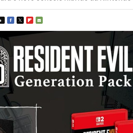
s
FACEBOOK
TWITTER
FLIPBOARD
E-
MAIL