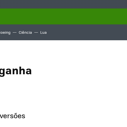
Boeing
Ciência
Lua
l ganha
 versões