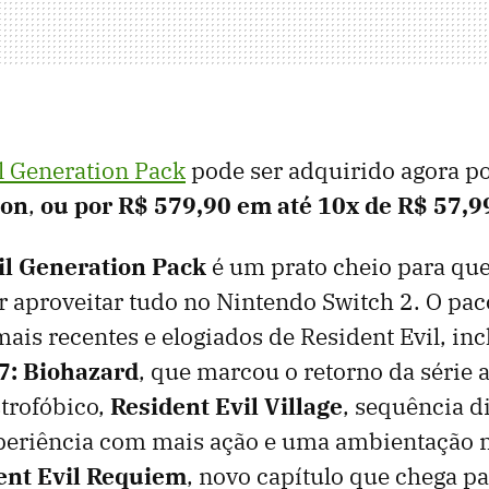
l Generation Pack
pode ser adquirido agora p
zon
,
ou por R$ 579,90 em até 10x de R$ 57,9
il Generation Pack
é um prato cheio para qu
r aproveitar tudo no Nintendo Switch 2. O pac
mais recentes e elogiados de Resident Evil, in
 7: Biohazard
, que marcou o retorno da série 
strofóbico,
Resident Evil Village
, sequência d
periência com mais ação e uma ambientação
ent Evil Requiem
, novo capítulo que chega p