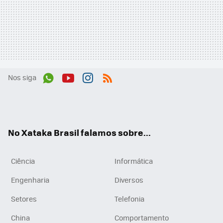
Nos siga
Wh
You
Inst
RSS
ats
tub
agr
App
e
am
No Xataka Brasil falamos sobre...
Ciência
Informática
Engenharia
Diversos
Setores
Telefonia
China
Comportamento