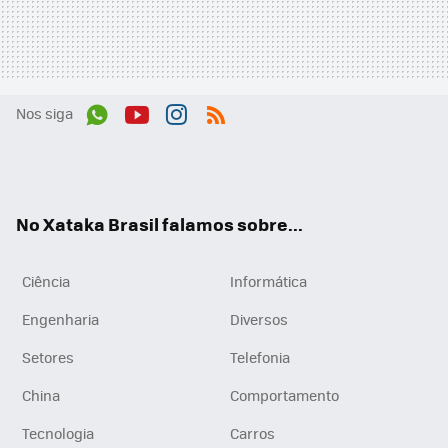
Nos siga
Wh
You
Inst
RSS
ats
tub
agr
App
e
am
No Xataka Brasil falamos sobre...
Ciência
Informática
Engenharia
Diversos
Setores
Telefonia
China
Comportamento
Tecnologia
Carros