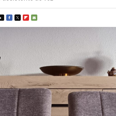
s
FACEBOOK
TWITTER
FLIPBOARD
E-
MAIL