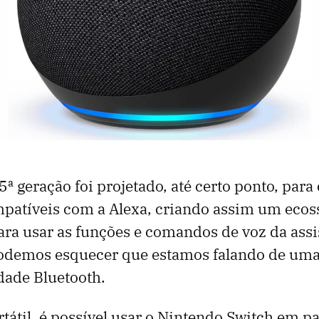
5ª geração foi projetado, até certo ponto, para
mpatíveis com a Alexa, criando assim um ecos
para usar as funções e comandos de voz da assi
podemos esquecer que estamos falando de uma
dade Bluetooth.
tátil, é possível usar o Nintendo Switch em