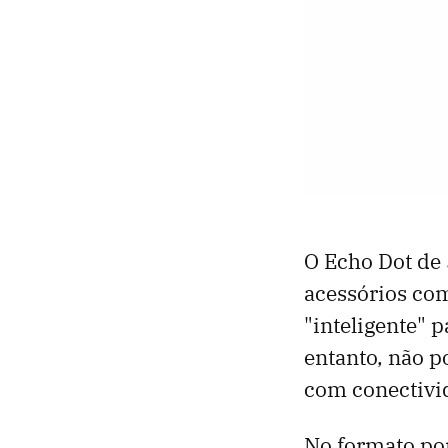
O Echo Dot de 
acessórios co
"inteligente" 
entanto, não 
com conectivi
No formato por