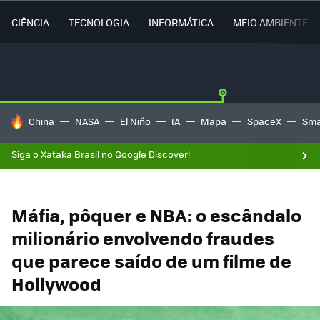
CIÊNCIA
TECNOLOGIA
INFORMÁTICA
MEIO AMBIENTE
TENDÊNCIAS DO DIA
China
NASA
El Niño
IA
Mapa
SpaceX
Sma
Siga o Xataka Brasil no Google Discover!
Máfia, pôquer e NBA: o escândalo
milionário envolvendo fraudes
que parece saído de um filme de
Hollywood