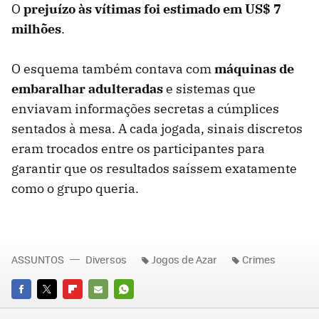
O
prejuízo às vítimas foi estimado em
US$ 7
milhões
.
O esquema também contava com
máquinas de
embaralhar adulteradas
e sistemas que
enviavam informações secretas a cúmplices
sentados à mesa. A cada jogada, sinais discretos
eram trocados entre os participantes para
garantir que os resultados saíssem exatamente
como o grupo queria.
ASSUNTOS
Diversos
Jogos de Azar
Crimes
FACEBOOK
TWITTER
FLIPBOARD
E-
WHATSAPP