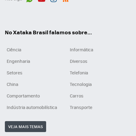
Wh
You
Inst
RSS
ats
tub
agr
App
e
am
No Xataka Brasil falamos sobre...
Ciência
Informática
Engenharia
Diversos
Setores
Telefonia
China
Tecnologia
Comportamento
Carros
Indústria automobilística
Transporte
VEJA MAIS TEMAS