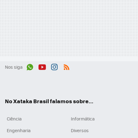
Nos siga
Wh
You
Inst
RSS
ats
tub
agr
App
e
am
No Xataka Brasil falamos sobre...
Ciência
Informática
Engenharia
Diversos