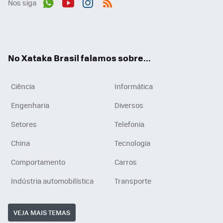
Nos siga
Wh
You
Inst
RSS
ats
tub
agr
App
e
am
No Xataka Brasil falamos sobre...
Ciência
Informática
Engenharia
Diversos
Setores
Telefonia
China
Tecnologia
Comportamento
Carros
Indústria automobilística
Transporte
VEJA MAIS TEMAS