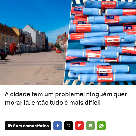
A cidade tem um problema: ninguém quer
morar lá, então tudo é mais difícil
Sem comentários
FACEBOOK
TWITTER
FLIPBOARD
E-
WHATSAPP