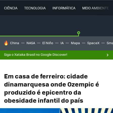
CIÊNCIA
TECNOLOGIA
INFORMÁTICA
MEIO AMBIENTE
TENDÊNCIAS DO DIA
China
NASA
El Niño
IA
Mapa
SpaceX
Sma
Siga o Xataka Brasil no Google Discover!
Em casa de ferreiro: cidade
dinamarquesa onde Ozempic é
produzido é epicentro da
obesidade infantil do país