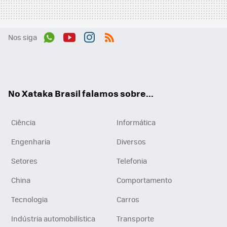
Nos siga
Wh
You
Inst
RSS
ats
tub
agr
App
e
am
No Xataka Brasil falamos sobre...
Ciência
Informática
Engenharia
Diversos
Setores
Telefonia
China
Comportamento
Tecnologia
Carros
Indústria automobilística
Transporte