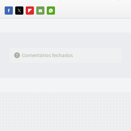
FACEBOOK
TWITTER
FLIPBOARD
E-
WHATSAPP
MAIL
Comentários fechados