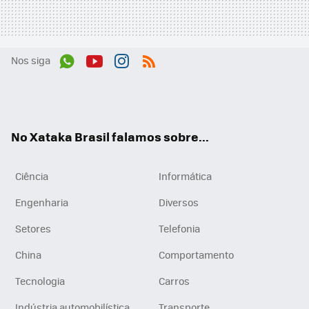
Nos siga
Wh
You
Inst
RSS
ats
tub
agr
App
e
am
No Xataka Brasil falamos sobre...
Ciência
Informática
Engenharia
Diversos
Setores
Telefonia
China
Comportamento
Tecnologia
Carros
Indústria automobilística
Transporte