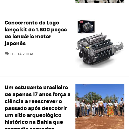
Concorrente da Lego
lança kit de 1.800 peças
de lendário motor
japonês
COMENTÁRIOS
0
HÁ 2 DIAS
Um estudante brasileiro
de apenas 17 anos força a
ciência a reescrever o
passado após descobrir
um sítio arqueológico
histórico na Bahia que
escondia segredos