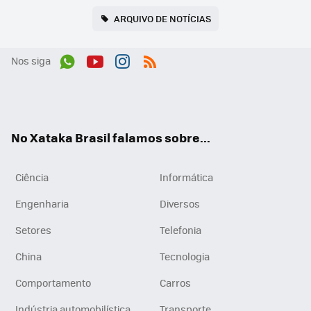
ARQUIVO DE NOTÍCIAS
Nos siga
Wh
You
Inst
RSS
ats
tub
agr
App
e
am
No Xataka Brasil falamos sobre...
Ciência
Informática
Engenharia
Diversos
Setores
Telefonia
China
Tecnologia
Comportamento
Carros
Indústria automobilística
Transporte