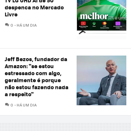
TV LG UHD AI de 50"
despenca no Mercado
Livre
COMENTÁRIOS
0
HÁ UM DIA
Jeff Bezos, fundador da
Amazon: "se estou
estressado com algo,
geralmente é porque
não estou fazendo nada
a respeito"
COMENTÁRIOS
0
HÁ UM DIA