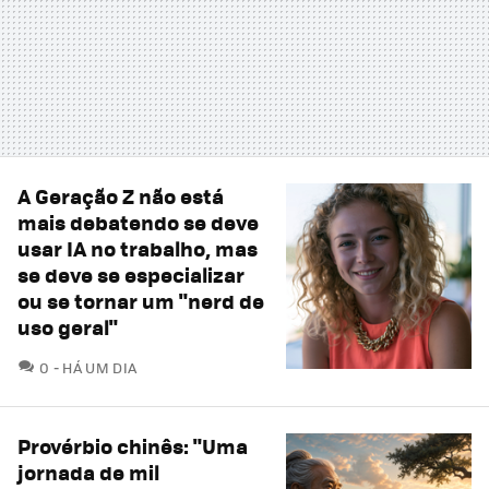
A Geração Z não está
mais debatendo se deve
usar IA no trabalho, mas
se deve se especializar
ou se tornar um "nerd de
uso geral"
COMENTÁRIOS
0
HÁ UM DIA
Provérbio chinês: "Uma
jornada de mil