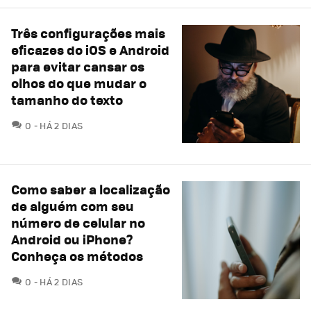
Três configurações mais
eficazes do iOS e Android
para evitar cansar os
olhos do que mudar o
tamanho do texto
COMENTÁRIOS
0
HÁ 2 DIAS
Como saber a localização
de alguém com seu
número de celular no
Android ou iPhone?
Conheça os métodos
COMENTÁRIOS
0
HÁ 2 DIAS