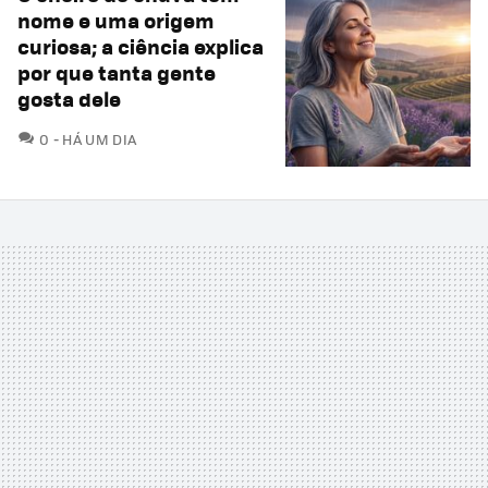
nome e uma origem
curiosa; a ciência explica
por que tanta gente
gosta dele
COMENTÁRIOS
0
HÁ UM DIA