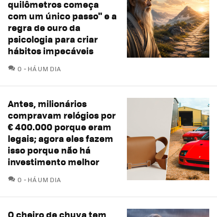
quilômetros começa
com um único passo" e a
regra de ouro da
psicologia para criar
hábitos impecáveis
COMENTÁRIOS
0
HÁ UM DIA
Antes, milionários
compravam relógios por
€ 400.000 porque eram
legais; agora eles fazem
isso porque não há
investimento melhor
COMENTÁRIOS
0
HÁ UM DIA
O cheiro de chuva tem