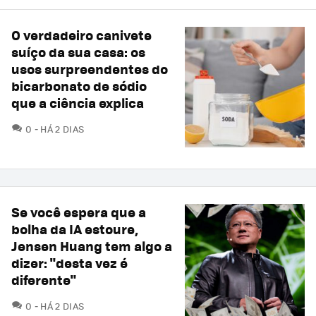
O verdadeiro canivete
suíço da sua casa: os
usos surpreendentes do
bicarbonato de sódio
que a ciência explica
COMENTÁRIOS
0
HÁ 2 DIAS
Se você espera que a
bolha da IA estoure,
Jensen Huang tem algo a
dizer: "desta vez é
diferente"
COMENTÁRIOS
0
HÁ 2 DIAS