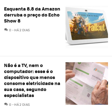
Esquenta 8.8 da Amazon
derruba o preço do Echo
Show 8
COMENTÁRIOS
0
HÁ 2 DIAS
Não é a TV, nem o
computador: esse é o
dispositivo que menos
consome eletricidade na
sua casa, segundo
especialistas
COMENTÁRIOS
0
HÁ 2 DIAS