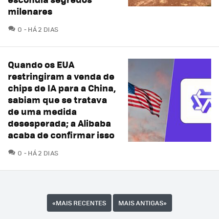
milenares
COMENTÁRIOS
0
HÁ 2 DIAS
Quando os EUA
restringiram a venda de
chips de IA para a China,
sabiam que se tratava
de uma medida
desesperada; a Alibaba
acaba de confirmar isso
COMENTÁRIOS
0
HÁ 2 DIAS
«
MAIS RECENTES
MAIS ANTIGAS
»