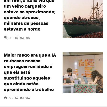
Em 1991, a Itália viu que
um velho cargueiro
estava se aproximando;
quando atracou,
milhares de pessoas
estavam a bordo
COMENTÁRIOS
0
HÁ UM DIA
Maior medo era que a IA
roubasse nossos
empregos: realidade é
que ela está
substituindo aqueles
que ainda estão
aprendendo o trabalho
COMENTÁRIOS
0
HÁ UM DIA