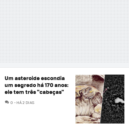
Um asteroide escondia
um segredo há 170 anos:
ele tem três "cabeças"
COMENTÁRIOS
0
HÁ 2 DIAS