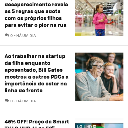
desaparecimento revela
as 5 regras que adota
com os próprios filhos
para evitar o pior na rua
COMENTÁRIOS
0
HÁ UM DIA
Ao trabalhar na startup
da filha enquanto
aposentado, Bill Gates
mostrou a outros PDGs a
importância de estar na
linha de frente
COMENTÁRIOS
0
HÁ UM DIA
45% OFF! Preço da Smart