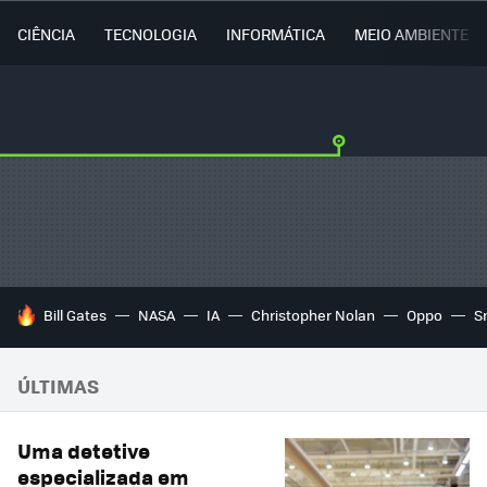
CIÊNCIA
TECNOLOGIA
INFORMÁTICA
MEIO AMBIENTE
TENDÊNCIAS DO DIA
Bill Gates
NASA
IA
Christopher Nolan
Oppo
S
ÚLTIMAS
Uma detetive
especializada em