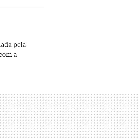
iada pela
 com a