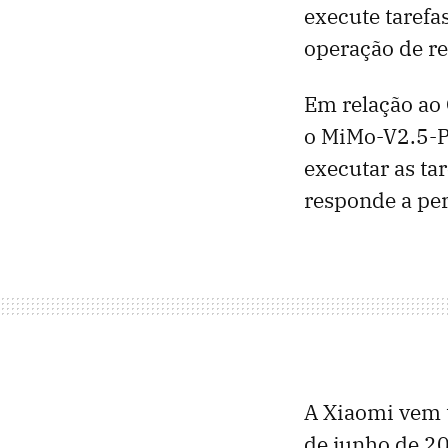
execute tarefa
operação de re
Em relação ao 
o MiMo-V2.5-P
executar as ta
responde a pe
A Xiaomi vem 
de junho de 20