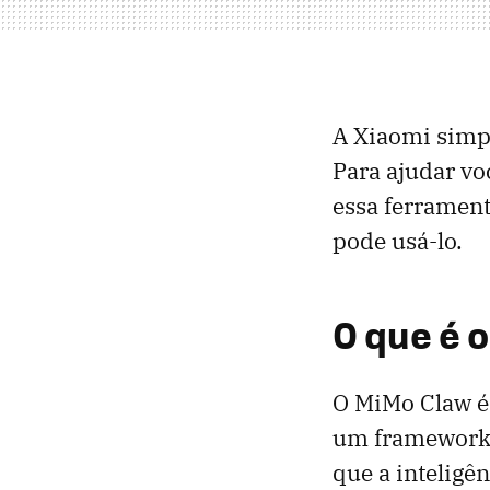
A Xiaomi simpl
Para ajudar v
essa ferramen
pode usá-lo.
O que é 
O MiMo Claw é
um framework 
que a inteligên