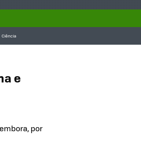
Ciência
na e
 embora, por