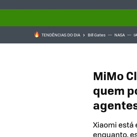
TENDÊNCIAS DO DIA
Bill Gates
NASA
I
MiMo Cl
quem po
agentes
Xiaomi está 
enquanto, es