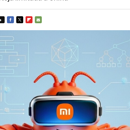
s
FACEBOOK
TWITTER
FLIPBOARD
E-
MAIL