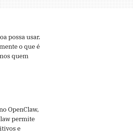
oa possa usar.
mente o que é
remos quem
 no OpenClaw,
Claw permite
itivos e