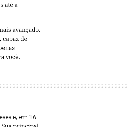
s até a
mais avançado,
, capaz de
apenas
a você.
eses e, em 16
 Sua principal