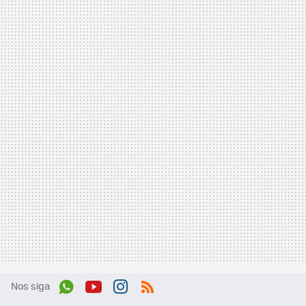
Nos siga
Wh
You
Inst
RSS