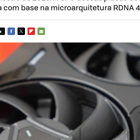
a com base na microarquitetura RDNA 4
s
FACEBOOK
TWITTER
FLIPBOARD
E-
MAIL