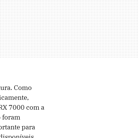
etura. Como
ricamente,
 RX 7000 com a
o foram
rtante para
disponíveis