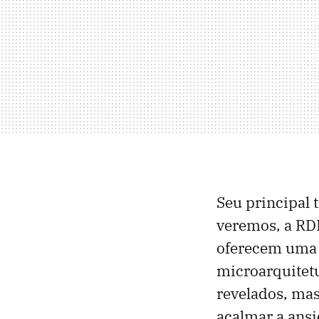
Seu principal 
veremos, a RDN
oferecem uma 
microarquitet
revelados, ma
acalmar a ans