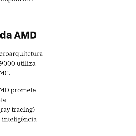
l da AMD
icroarquitetura
9000 utiliza
SMC.
 AMD promete
te
ray tracing)
 inteligência