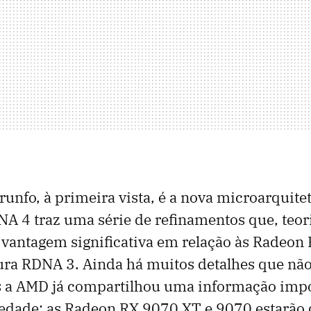
trunfo, à primeira vista, é a nova microarquit
A 4 traz uma série de refinamentos que, teo
vantagem significativa em relação às Radeon
ura RDNA 3. Ainda há muitos detalhes que nã
s a AMD já compartilhou uma informação impo
iedade: as Radeon RX 9070 XT e 9070 estarão 