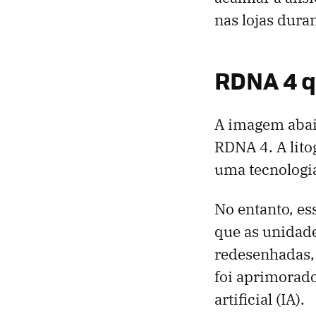
nas lojas dura
RDNA 4 q
A imagem abaix
RDNA 4. A lito
uma tecnologi
No entanto, e
que as unidad
redesenhadas, 
foi aprimorado
artificial (IA).