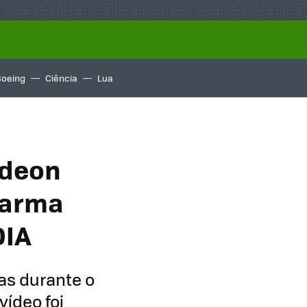
Boeing
Ciência
Lua
adeon
 arma
DIA
as durante o
vídeo foi