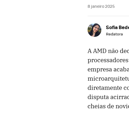
8 janeiro 2025
Sofia Bed
Redatora
A AMD não dec
processadores
empresa acaba 
microarquitet
diretamente c
disputa acirr
cheias de novi