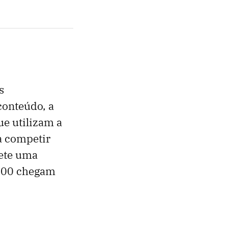
s
conteúdo, a
ue utilizam a
a competir
ete uma
9000 chegam