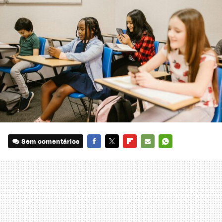
Sem comentários
FACEBOOK
TWITTER
FLIPBOARD
E-
WHATSAPP
MAIL