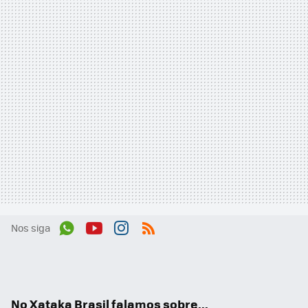
Nos siga
Wh
You
Inst
RSS
ats
tub
agr
App
e
am
No Xataka Brasil falamos sobre...