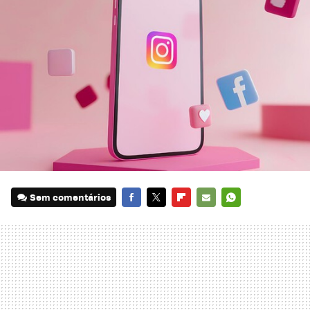
Sem comentários
FACEBOOK
TWITTER
FLIPBOARD
E-
WHATSAPP
MAIL