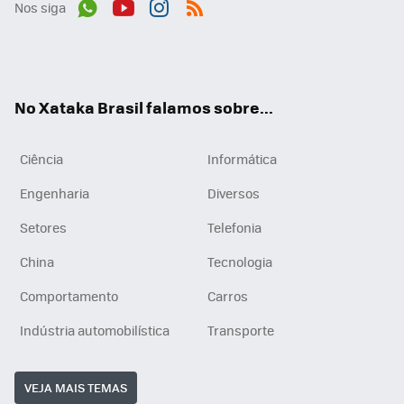
Nos siga
Wh
You
Inst
RSS
ats
tub
agr
App
e
am
No Xataka Brasil falamos sobre...
Ciência
Informática
Engenharia
Diversos
Setores
Telefonia
China
Tecnologia
Comportamento
Carros
Indústria automobilística
Transporte
VEJA MAIS TEMAS