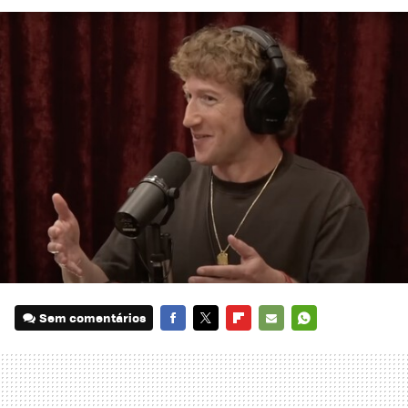
Sem comentários
FACEBOOK
TWITTER
FLIPBOARD
E-
WHATSAPP
MAIL