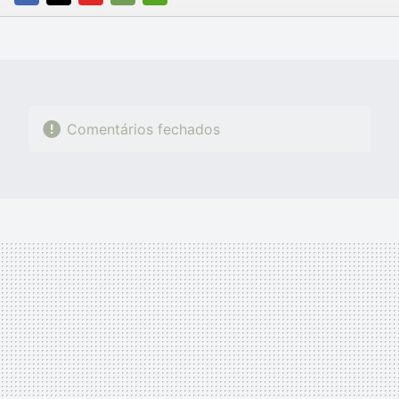
FACEBOOK
TWITTER
FLIPBOARD
E-
WHATSAPP
MAIL
Comentários fechados