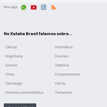
Nos siga
Wh
You
Inst
RSS
ats
tub
agr
App
e
am
No Xataka Brasil falamos sobre...
Ciência
Informática
Engenharia
Diversos
Setores
Telefonia
China
Comportamento
Tecnologia
Carros
Indústria automobilística
Transporte