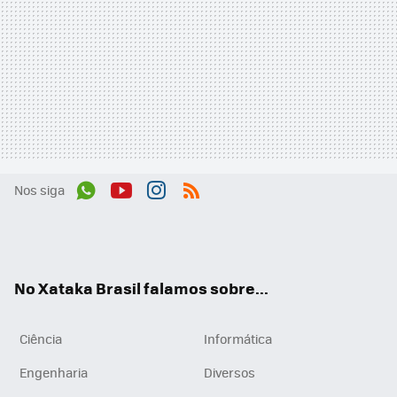
Nos siga
Wh
You
Inst
RSS
ats
tub
agr
App
e
am
No Xataka Brasil falamos sobre...
Ciência
Informática
Engenharia
Diversos