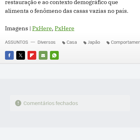
restauração e ao contexto demográfico que
alimenta o fenômeno das casas vazias no país.
Imagens |
PxHere
,
PxHere
ASSUNTOS
Diversos
Casa
Japão
Comportamen
FACEBOOK
TWITTER
FLIPBOARD
E-
WHATSAPP
MAIL
Comentários fechados