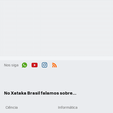
Nos siga
Wh
You
Inst
RSS
ats
tub
agr
App
e
am
No Xataka Brasil falamos sobre...
Ciência
Informática