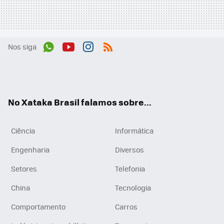
Nos siga
Wh
You
Inst
RSS
ats
tub
agr
App
e
am
No Xataka Brasil falamos sobre...
Ciência
Informática
Engenharia
Diversos
Setores
Telefonia
China
Tecnologia
Comportamento
Carros