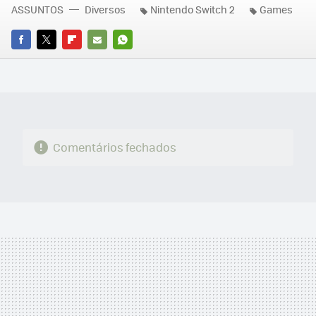
ASSUNTOS
Diversos
Nintendo Switch 2
Games
FACEBOOK
TWITTER
FLIPBOARD
E-
WHATSAPP
MAIL
Comentários fechados