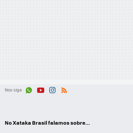
Nos siga
Wh
You
Inst
RSS
ats
tub
agr
App
e
am
No Xataka Brasil falamos sobre...