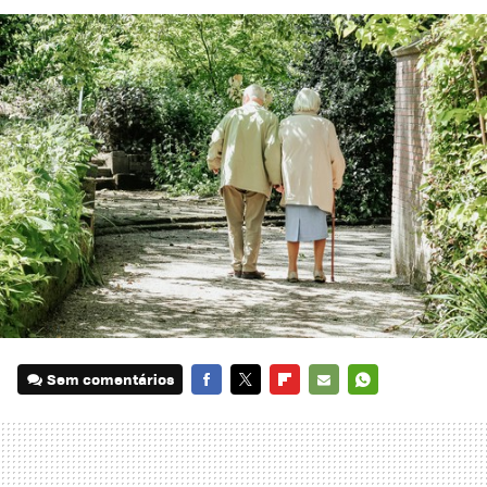
Sem comentários
FACEBOOK
TWITTER
FLIPBOARD
E-
WHATSAPP
MAIL