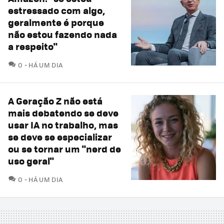
estressado com algo,
geralmente é porque
não estou fazendo nada
a respeito"
COMENTÁRIOS
0
HÁ UM DIA
A Geração Z não está
mais debatendo se deve
usar IA no trabalho, mas
se deve se especializar
ou se tornar um "nerd de
uso geral"
COMENTÁRIOS
0
HÁ UM DIA