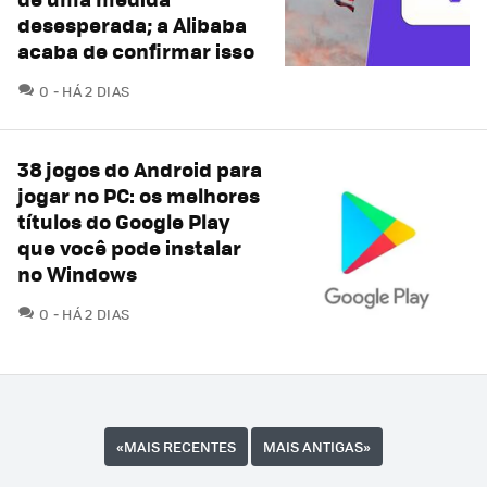
desesperada; a Alibaba
acaba de confirmar isso
COMENTÁRIOS
0
HÁ 2 DIAS
38 jogos do Android para
jogar no PC: os melhores
títulos do Google Play
que você pode instalar
no Windows
COMENTÁRIOS
0
HÁ 2 DIAS
«
MAIS RECENTES
MAIS ANTIGAS
»