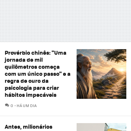
Provérbio chinês: "Uma
jornada de mil
quilômetros começa
com um único passo" e a
regra de ouro da
psicologia para criar
hábitos impecáveis
COMENTÁRIOS
0
HÁ UM DIA
Antes, milionários