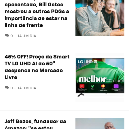
aposentado, Bill Gates
mostrou a outros PDGs a
importância de estar na
linha de frente
COMENTÁRIOS
0
HÁ UM DIA
45% OFF! Preço da Smart
TV LG UHD AI de 50"
despenca no Mercado
Livre
COMENTÁRIOS
0
HÁ UM DIA
Jeff Bezos, fundador da
Amazon: "se estou