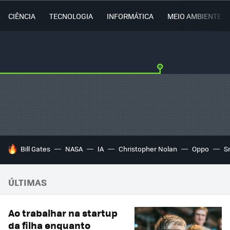
CIÊNCIA
TECNOLOGIA
INFORMÁTICA
MEIO AMBIENTE
TENDÊNCIAS DO DIA
Bill Gates
NASA
IA
Christopher Nolan
Oppo
S
ÚLTIMAS
Ao trabalhar na startup
da filha enquanto