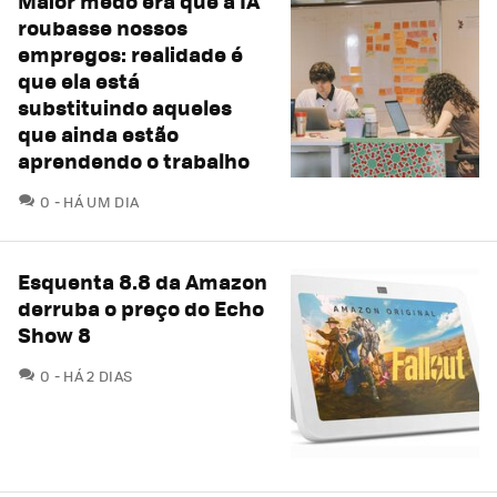
Maior medo era que a IA
roubasse nossos
empregos: realidade é
que ela está
substituindo aqueles
que ainda estão
aprendendo o trabalho
COMENTÁRIOS
0
HÁ UM DIA
Esquenta 8.8 da Amazon
derruba o preço do Echo
Show 8
COMENTÁRIOS
0
HÁ 2 DIAS