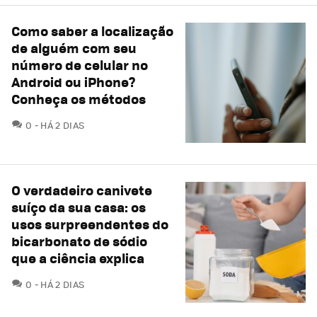
Como saber a localização
de alguém com seu
número de celular no
Android ou iPhone?
Conheça os métodos
COMENTÁRIOS
0
HÁ 2 DIAS
O verdadeiro canivete
suíço da sua casa: os
usos surpreendentes do
bicarbonato de sódio
que a ciência explica
COMENTÁRIOS
0
HÁ 2 DIAS