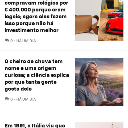
compravam relógios por
€ 400.000 porque eram
legais; agora eles fazem
isso porque não há
investimento melhor
COMENTÁRIOS
0
HÁ UM DIA
O cheiro de chuva tem
nome e uma origem
curiosa; a ciência explica
por que tanta gente
gosta dele
COMENTÁRIOS
0
HÁ UM DIA
Em 1991, a Itália viu que