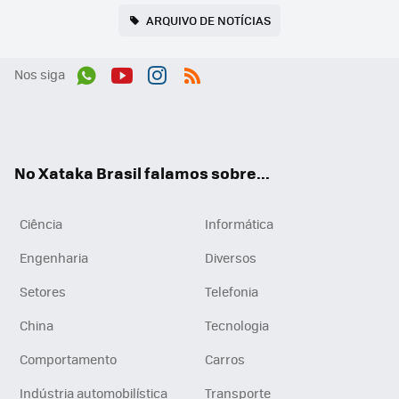
ARQUIVO DE NOTÍCIAS
Nos siga
Wh
You
Inst
RSS
ats
tub
agr
App
e
am
No Xataka Brasil falamos sobre...
Ciência
Informática
Engenharia
Diversos
Setores
Telefonia
China
Tecnologia
Comportamento
Carros
Indústria automobilística
Transporte