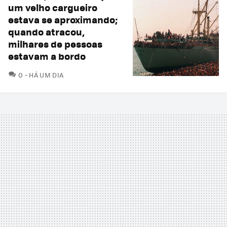
um velho cargueiro
estava se aproximando;
quando atracou,
milhares de pessoas
estavam a bordo
COMENTÁRIOS
0
HÁ UM DIA