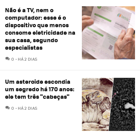
Não é a TV, nem o
computador: esse é o
dispositivo que menos
consome eletricidade na
sua casa, segundo
especialistas
COMENTÁRIOS
0
HÁ 2 DIAS
Um asteroide escondia
um segredo há 170 anos:
ele tem três "cabeças"
COMENTÁRIOS
0
HÁ 2 DIAS