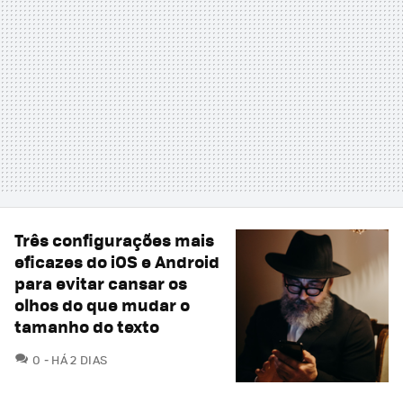
Três configurações mais
eficazes do iOS e Android
para evitar cansar os
olhos do que mudar o
tamanho do texto
COMENTÁRIOS
0
HÁ 2 DIAS