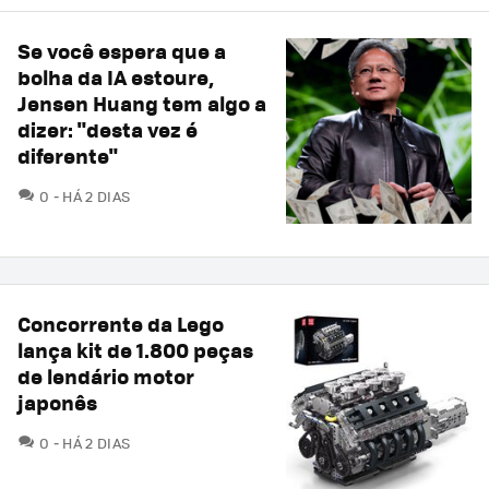
Se você espera que a
bolha da IA estoure,
Jensen Huang tem algo a
dizer: "desta vez é
diferente"
COMENTÁRIOS
0
HÁ 2 DIAS
Concorrente da Lego
lança kit de 1.800 peças
de lendário motor
japonês
COMENTÁRIOS
0
HÁ 2 DIAS