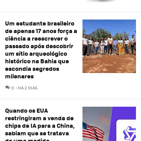
Um estudante brasileiro
de apenas 17 anos força a
ciência a reescrever o
passado após descobrir
um sítio arqueológico
histórico na Bahia que
escondia segredos
milenares
COMENTÁRIOS
0
HÁ 2 DIAS
Quando os EUA
restringiram a venda de
chips de IA para a China,
sabiam que se tratava
de uma medida