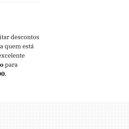
itar descontos
ra quem está
xcelente
to
para
00
.