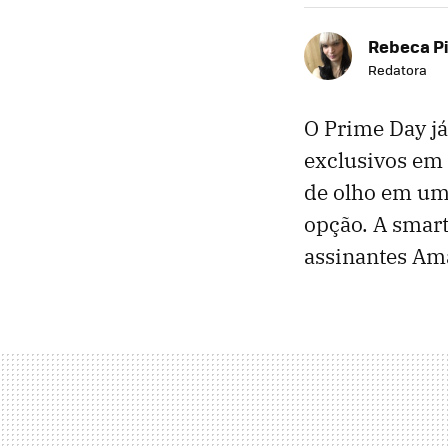
Rebeca P
Redatora
O Prime Day j
exclusivos em 
de olho em uma
opção. A smar
assinantes Am