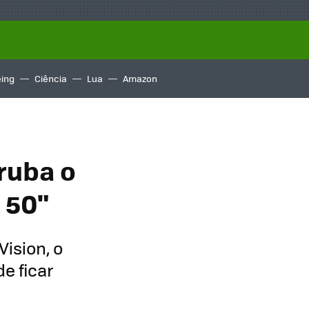
ing
Ciência
Lua
Amazon
ruba o
 50"
ision, o
e ficar