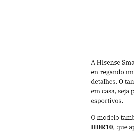
A Hisense Sma
entregando ima
detalhes. O ta
em casa, seja 
esportivos.
O modelo tamb
HDR10
, que a