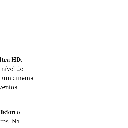
ltra HD
,
 nível de
ar um cinema
eventos
ision
e
res. Na