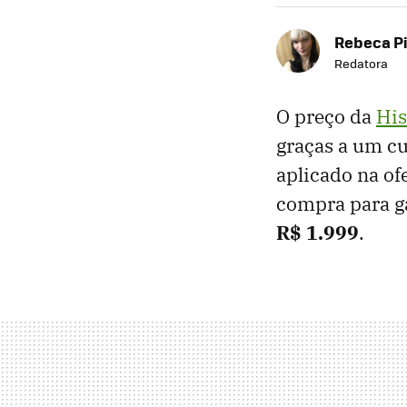
Rebeca P
Redatora
O preço da
His
graças a um c
aplicado na of
compra para g
R$ 1.999
.