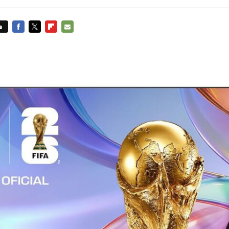
s
FACEBOOK
TWITTER
FLIPBOARD
E-
MAIL