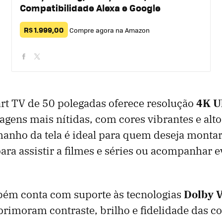
Compatibilidade Alexa e Google
R$ 1.999,00
Compre agora na Amazon
facebook
twitter
rt TV de 50 polegadas oferece resolução
4K U
gens mais nítidas, com cores vibrantes e alto
manho da tela é ideal para quem deseja mont
para assistir a filmes e séries ou acompanhar 
ém conta com suporte às tecnologias
Dolby V
primoram contraste, brilho e fidelidade das co