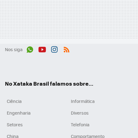
Nos siga
Wh
You
Inst
RSS
ats
tub
agr
App
e
am
No Xataka Brasil falamos sobre...
Ciência
Informática
Engenharia
Diversos
Setores
Telefonia
China
Comportamento