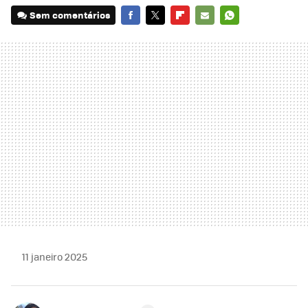
Sem comentários
FACEBOOK
TWITTER
FLIPBOARD
E-
WHATSAPP
MAIL
11 janeiro 2025