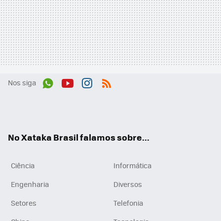
Nos siga
Wh
You
Inst
RSS
ats
tub
agr
App
e
am
No Xataka Brasil falamos sobre...
Ciência
Informática
Engenharia
Diversos
Setores
Telefonia