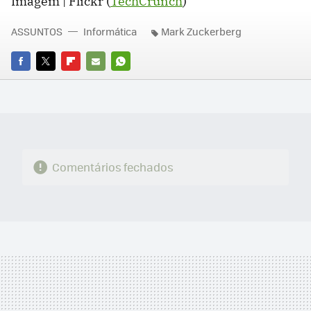
Imagem | Flickr (
TechCrunch
)
ASSUNTOS
Informática
Mark Zuckerberg
FACEBOOK
TWITTER
FLIPBOARD
E-
WHATSAPP
MAIL
Comentários fechados