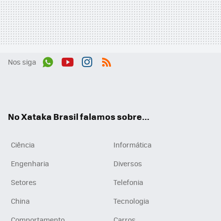
Nos siga
Wh
You
Inst
RSS
ats
tub
agr
App
e
am
No Xataka Brasil falamos sobre...
Ciência
Informática
Engenharia
Diversos
Setores
Telefonia
China
Tecnologia
Comportamento
Carros