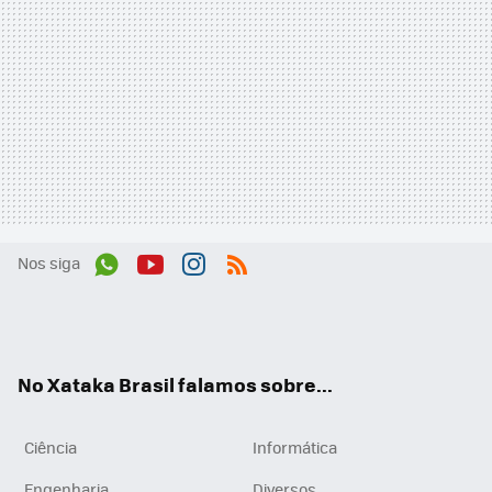
Nos siga
Wh
You
Inst
RSS
ats
tub
agr
App
e
am
No Xataka Brasil falamos sobre...
Ciência
Informática
Engenharia
Diversos