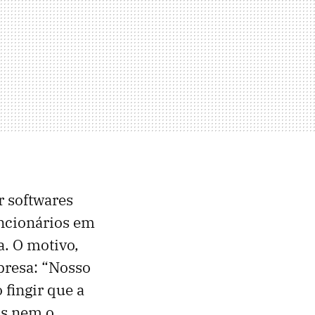
r softwares
uncionários em
a. O motivo,
mpresa: “Nosso
 fingir que a
os nem o