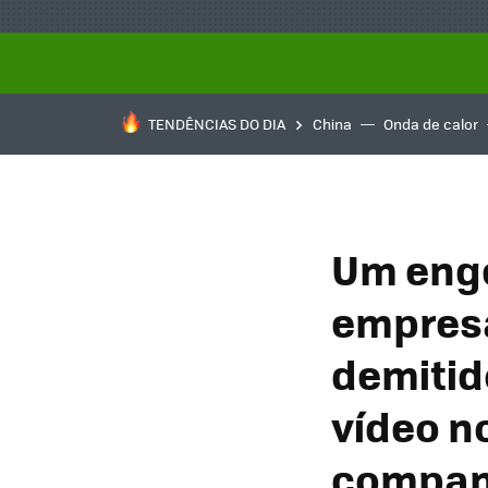
TENDÊNCIAS DO DIA
China
Onda de calor
Um enge
empresa
demitid
vídeo n
compan