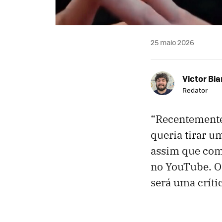
25 maio 2026
Victor Bi
Redator
“Recentemente,
queria tirar u
assim que come
no YouTube. O 
será uma críti