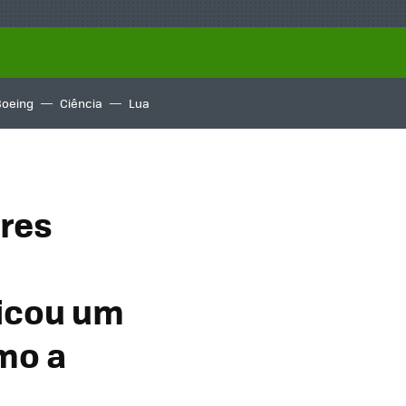
Boeing
Ciência
Lua
res
licou um
mo a