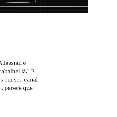
Atlassian e
abalhei lá.” É
is em seu canal
”, parece que