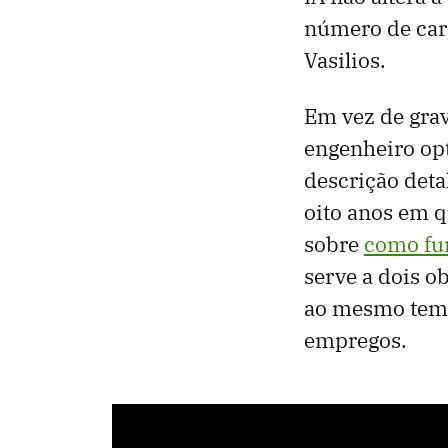
número de carg
Vasilios.
Em vez de grav
engenheiro opt
descrição deta
oito anos em q
sobre
como fun
serve a dois 
ao mesmo temp
empregos.