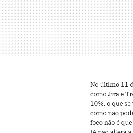
No último 11 d
como Jira e Tr
10%, o que se 
como não poder
foco não é que
IA não altera