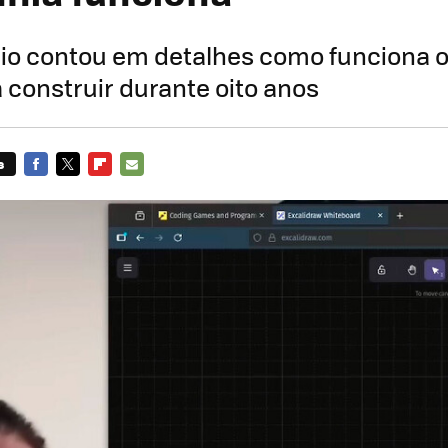
rio contou em detalhes como funciona 
 construir durante oito anos
s
FACEBOOK
TWITTER
FLIPBOARD
E-
MAIL