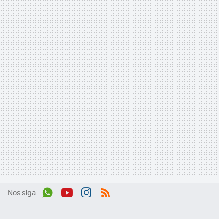
Nos siga
Wh
You
Inst
RSS