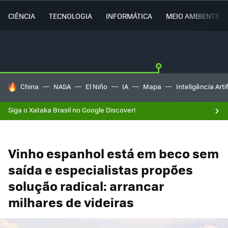
CIÊNCIA
TECNOLOGIA
INFORMÁTICA
MEIO AMBIENTE
TENDÊNCIAS DO DIA
China
NASA
El Niño
IA
Mapa
Inteligência Artif
Siga o Xataka Brasil no Google Discover!
Vinho espanhol está em beco sem
saída e especialistas propões
solução radical: arrancar
milhares de videiras