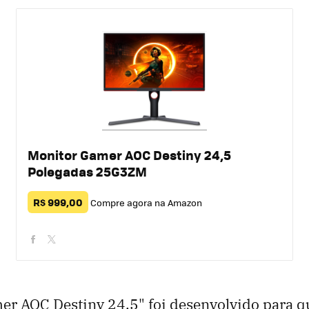
Monitor Gamer AOC Destiny 24,5
Polegadas 25G3ZM
R$ 999,00
Compre agora na Amazon
facebook
twitter
er AOC Destiny 24,5" foi desenvolvido para 