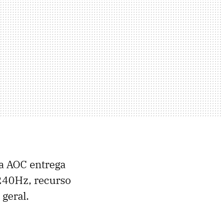
da AOC entrega
 240Hz, recurso
geral.