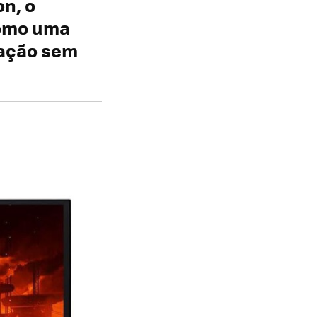
n, o
como uma
zação sem