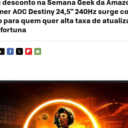
 desconto na Semana Geek da Amazo
mer AOC Destiny 24,5" 240Hz surge 
 para quem quer alta taxa de atuali
 fortuna
s
FACEBOOK
TWITTER
FLIPBOARD
E-
MAIL