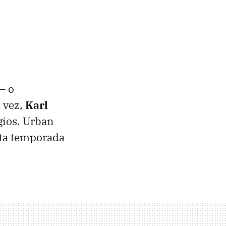
– o
a vez,
Karl
gios. Urban
rta temporada