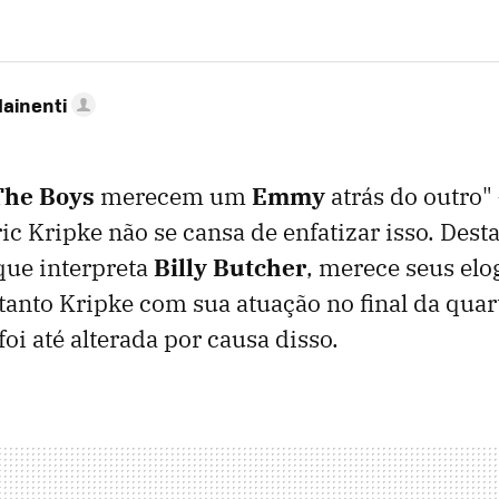
Mainenti
The Boys
merecem um
Emmy
atrás do outro" 
c Kripke não se cansa de enfatizar isso. Dest
 que interpreta
Billy Butcher
, merece seus elo
anto Kripke com sua atuação no final da qua
oi até alterada por causa disso.