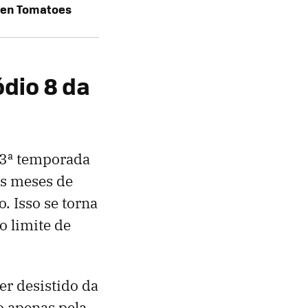
ten Tomatoes
ódio 8 da
3ª temporada
ns meses de
 Isso se torna
o limite de
r desistido da
 apenas pela