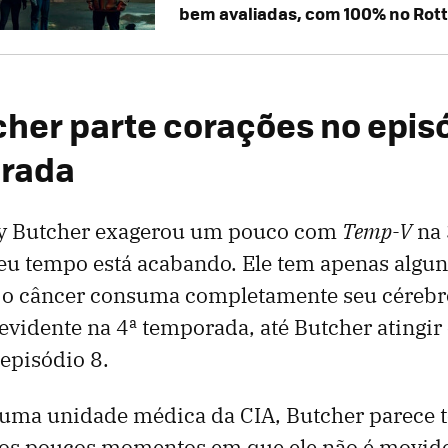
bem avaliadas, com 100% no Rot
tcher parte corações no epis
orada
ly Butcher exagerou um pouco com
Temp-V
na 
eu tempo está acabando. Ele tem apenas algu
 o câncer consuma completamente seu cérebro.
evidente na 4ª temporada, até Butcher atingir 
 episódio 8.
uma unidade médica da CIA, Butcher parece te
os poucos momentos em que ele não é movido