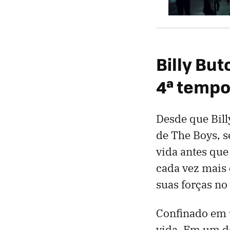
Billy Bu
4ª temp
Desde que Bil
de The Boys, s
vida antes que
cada vez mais 
suas forças no
Confinado em 
vida. Em um d