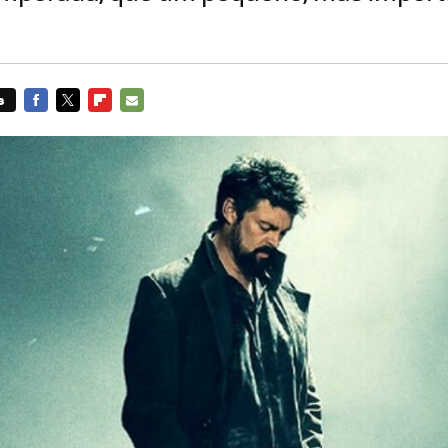
s
FACEBOOK
TWITTER
FLIPBOARD
E-
MAIL