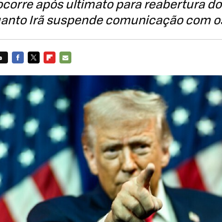
corre após ultimato para reabertura do 
anto Irã suspende comunicação com o
s
FACEBOOK
TWITTER
FLIPBOARD
E-
MAIL