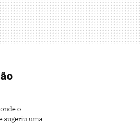
ção
 onde o
e sugeriu uma