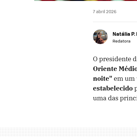
7 abril 2026
Natália P.
Redatora
O presidente 
Oriente Médi
noite"
em um u
estabelecido
p
uma das princi