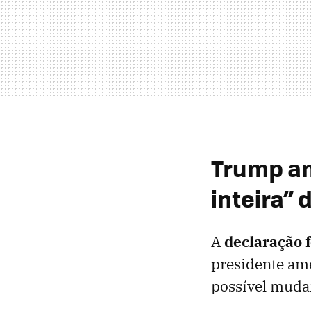
Trump am
inteira” 
A
declaração 
presidente am
possível muda