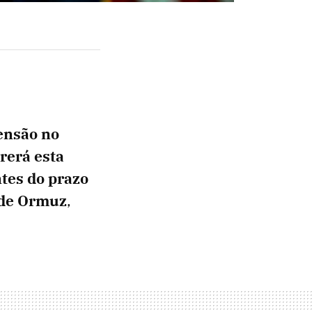
tensão no
rerá esta
tes do prazo
 de Ormuz
,