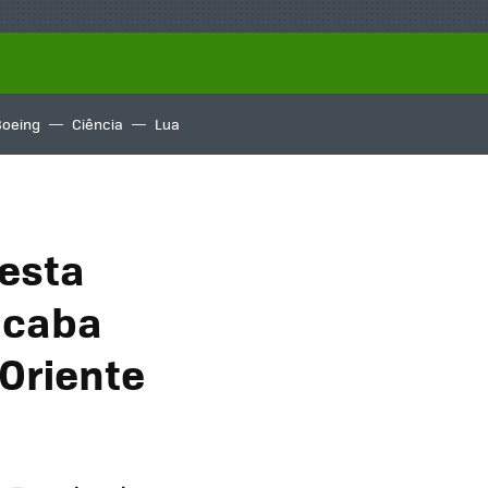
Boeing
Ciência
Lua
 esta
 acaba
Oriente