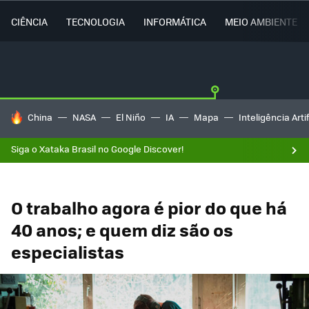
CIÊNCIA
TECNOLOGIA
INFORMÁTICA
MEIO AMBIENTE
TENDÊNCIAS DO DIA
China
NASA
El Niño
IA
Mapa
Inteligência Artif
Siga o Xataka Brasil no Google Discover!
O trabalho agora é pior do que há
40 anos; e quem diz são os
especialistas