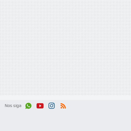
Nos siga
Wh
You
Inst
RSS
ats
tub
agr