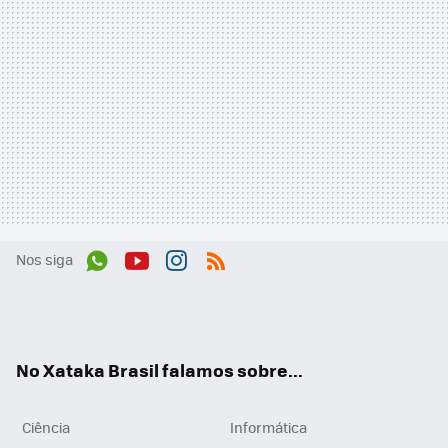
Nos siga
Wh
You
Inst
RSS
ats
tub
agr
App
e
am
No Xataka Brasil falamos sobre...
Ciência
Informática