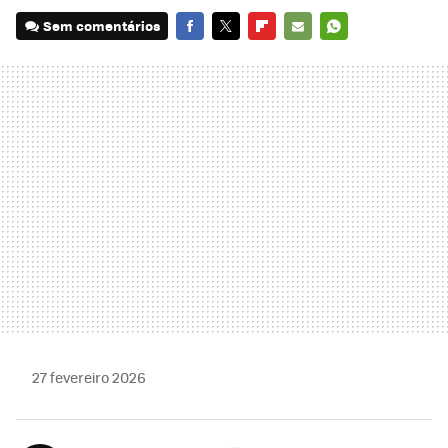
Sem comentários
FACEBOOK
TWITTER
FLIPBOARD
E-
WHATSAPP
MAIL
27 fevereiro 2026