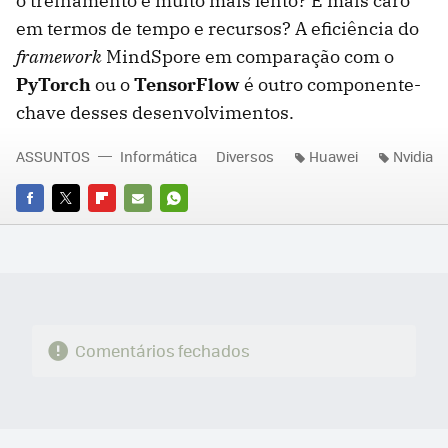
o treinamento é muito mais lento? É mais caro
em termos de tempo e recursos? A eficiência do
framework
MindSpore em comparação com o
PyTorch
ou o
TensorFlow
é outro componente-
chave desses desenvolvimentos.
ASSUNTOS
Informática
Diversos
Huawei
Nvidia
FACEBOOK
TWITTER
FLIPBOARD
E-
WHATSAPP
MAIL
Comentários fechados