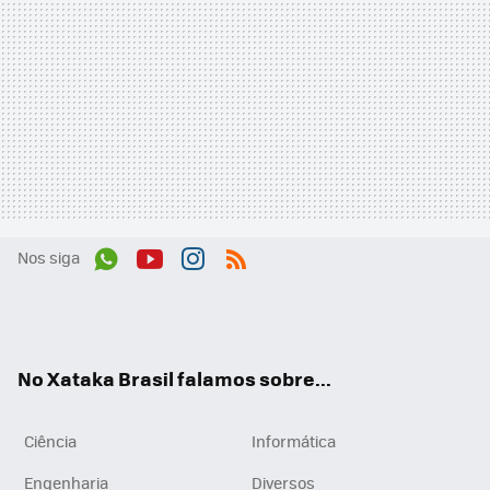
Nos siga
Wh
You
Inst
RSS
ats
tub
agr
App
e
am
No Xataka Brasil falamos sobre...
Ciência
Informática
Engenharia
Diversos