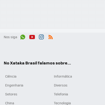
Nos siga
Wh
You
Inst
RSS
ats
tub
agr
App
e
am
No Xataka Brasil falamos sobre...
Ciência
Informática
Engenharia
Diversos
Setores
Telefonia
China
Tecnologia