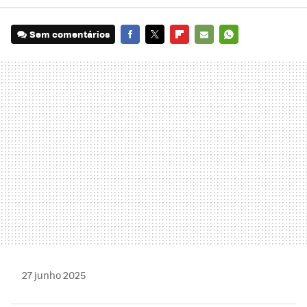
Sem comentários
FACEBOOK
TWITTER
FLIPBOARD
E-
WHATSAPP
MAIL
27 junho 2025