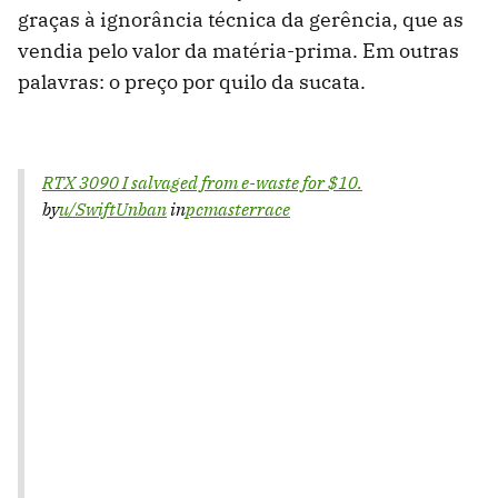
graças à ignorância técnica da gerência, que as
vendia pelo valor da matéria-prima. Em outras
palavras: o preço por quilo da sucata.
RTX 3090 I salvaged from e-waste for $10.
by
u/SwiftUnban
in
pcmasterrace