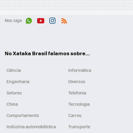
Nos siga
Wh
You
Inst
RSS
ats
tub
agr
App
e
am
No Xataka Brasil falamos sobre...
Ciência
Informática
Engenharia
Diversos
Setores
Telefonia
China
Tecnologia
Comportamento
Carros
Indústria automobilística
Transporte