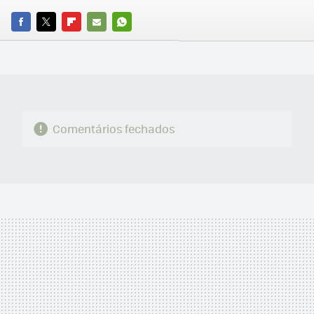
FACEBOOK
TWITTER
FLIPBOARD
E-
WHATSAPP
MAIL
Comentários fechados