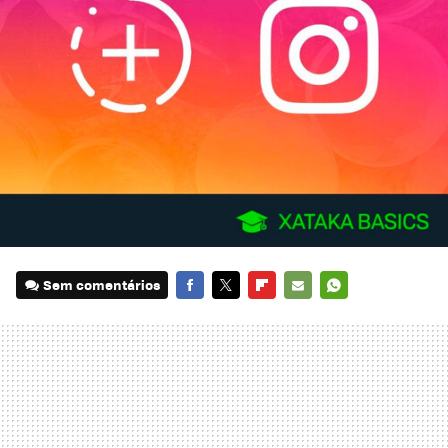
Sem comentários
FACEBOOK
TWITTER
FLIPBOARD
E-
WHATSAPP
MAIL